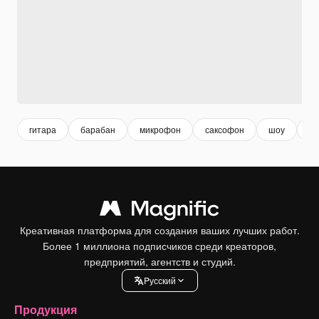
гитара
барабан
микрофон
саксофон
шоу
ко
Креативная платформа для создания ваших лучших работ.
Более 1 миллиона подписчиков среди креаторов,
предприятий, агентств и студий.
Pусский
Продукция