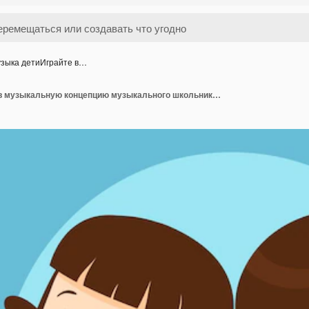
зыка детиИграйте в…
Музыка детиИграйте в музыкальную концепцию музыкального школьника, музыканта, различные действия, играющего музыку