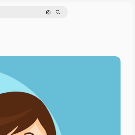
Поиск по изображению
Поиск