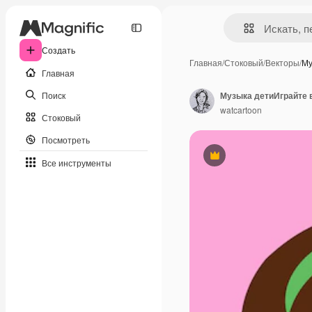
Создать
Главная
/
Стоковый
/
Векторы
/
Му
Главная
Поиск
watcartoon
Стоковый
Посмотреть
Премиум
Все инструменты