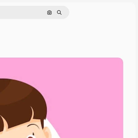
Поиск по изображению
Поиск