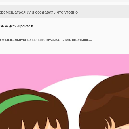
зыка детиИграйте в…
Музыка детиИграйте в музыкальную концепцию музыкального школьника, музыканта, различные действия, играющего музыку