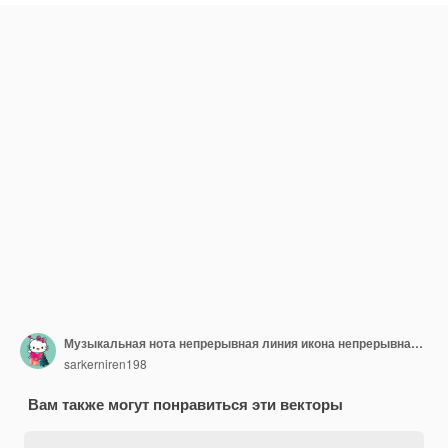
Музыкальная нота непрерывная линия икона непрерывная музыкальная линия художественная нота векторная эскизная иллюстрация
sarkerniren198
Вам также могут понравиться эти векторы