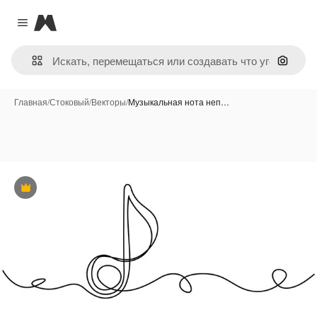
Magnific
Close menu
Поиск 
Главная
/
Стоковый
/
Векторы
/
Музыкальная нота неп…
Премиум