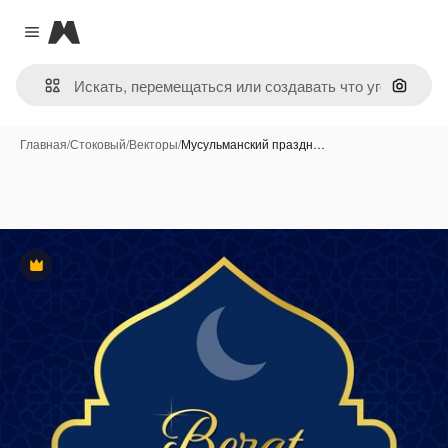
Magnific
Close menu
Поиск 
Главная
/
Стоковый
/
Векторы
/
Мусульманский праздн…
Премиум