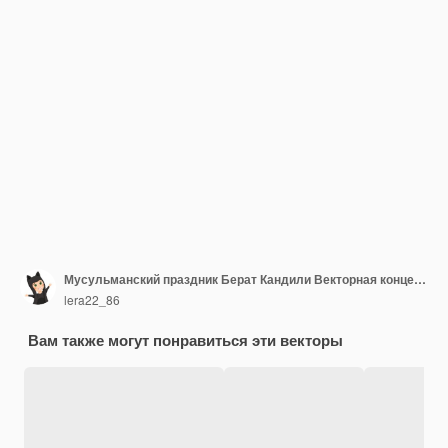
Мусульманский праздник Берат Кандили Векторная концепция исламской святой ночи Перевод исламской святой ночи Карта с линейным золотым силуэтом мечети Вектор на темно-синем фоне
lera22_86
Вам также могут понравиться эти векторы