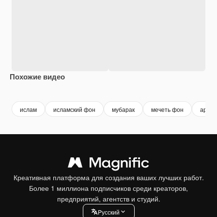
Похожие видео
Premium
Premium
Premium
Premium
ислам
исламский фон
мубарак
мечеть фон
арабс
Креативная платформа для создания ваших лучших работ.
Более 1 миллиона подписчиков среди креаторов,
предприятий, агентств и студий.
Pусский