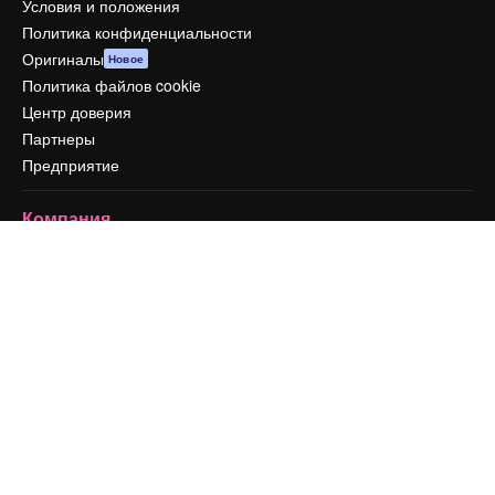
Условия и положения
Политика конфиденциальности
Оригиналы
Новое
Политика файлов cookie
Центр доверия
Партнеры
Предприятие
Компания
Цены
О нас
Reviews
Вакансии
Поиск тенденций
Блог
События
Slidesgo
Продайте свой контент
Помещение для прессы