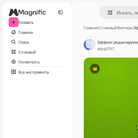
Создать
Главная
/
Стоковый
/
Векторы
/
Эф
Главная
Поиск
Эффект редактируемог
ebuy0707
Стоковый
Посмотреть
Премиум
Все инструменты