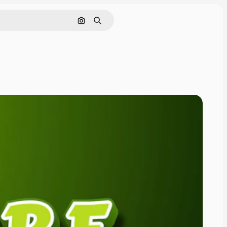
Поиск по изображению
Поиск