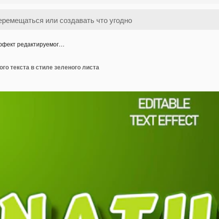
фект редактируемог…
о текста в стиле зеленого листа