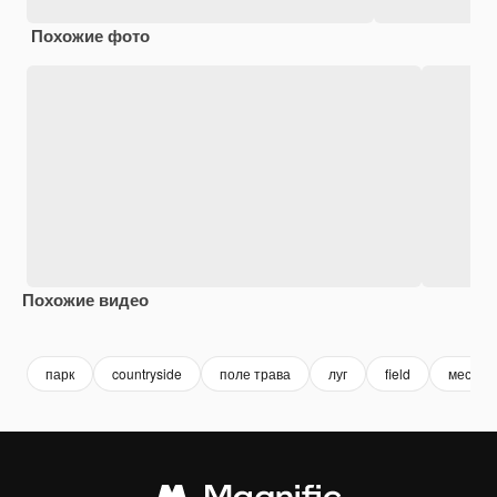
Похожие фото
Похожие видео
Premium
Premium
Premium
Premium
парк
countryside
поле трава
луг
field
местно