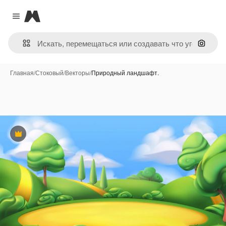
Magnific
Close menu
Поиск 
Главная
/
Стоковый
/
Векторы
/
Природный ландшафт.
Премиум