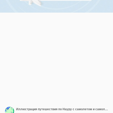
Иллюстрация путешествия по Науру с самолетом и самолетом с национальным флагом, летящим над картой Науру