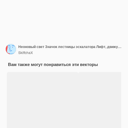
Неоновый свет Значок лестницы эскалатора Лифт, движущийся по лестнице вниз и вверх символ Светящийся графический дизайн Кирпичная стена Вектор
SkiffchaX
Вам также могут понравиться эти векторы