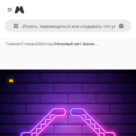
Magnific
Close menu
Поиск 
Главная
/
Стоковый
/
Векторы
/
Неоновый свет Значок…
Премиум