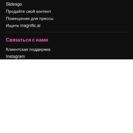
Slidesgo
Продайте свой контент
Помещение для прессы
Ищете magnific.ai
Связаться с нами
Клиентская поддержка
Instagram
YouTube
LinkedIn
TikTok
Discord
X
Reddit
Copyright © 2010-
2026
Freepik Company S.L.U.
Все права защищены
.