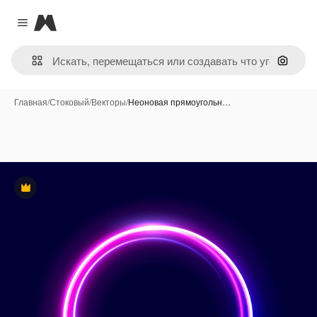
Magnific
Close menu
Поиск 
Главная
/
Стоковый
/
Векторы
/
Неоновая прямоугольн…
Премиум