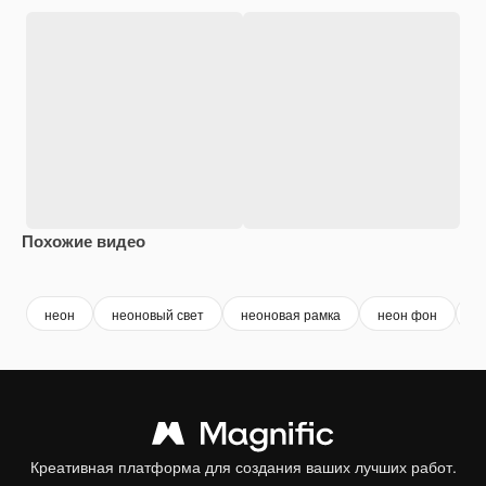
Похожие видео
Premium
Premium
Premium
Premium
неон
неоновый свет
неоновая рамка
неон фон
в
Креативная платформа для создания ваших лучших работ.