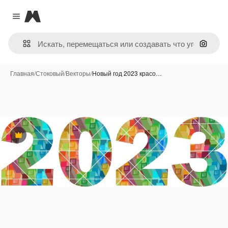
Magnific
Close menu
Поиск 
Главная
/
Стоковый
/
Векторы
/
Новый год 2023 красо…
Премиум