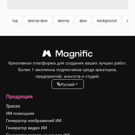
год
вектор фон
вектор
фон
background
геом
Креативная платформа для создания ваших лучших работ.
Более 1 миллиона подписчиков среди креаторов,
предприятий, агентств и студий.
Pусский
Продукция
Spaces
ИИ-помощник
Генератор изображений ИИ
Генератор видео ИИ
Генератор голоса на основе ИИ