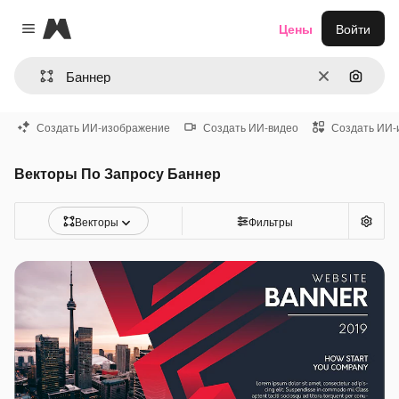
Magnific
Цены
Войти
Close menu
Очистить
Поиск 
Создать ИИ-изображение
Создать ИИ-видео
Создать ИИ-
Векторы По Запросу Баннер
Векторы
Фильтры