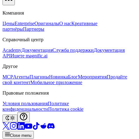
Компания
Цены
Enterprise
Оригиналы
О нас
Креативные
партнёры
Партнеры
Справочный центр
Academy
Документация
Служба поддержки
Документация
API
Ищете magnific.ai
Другое
MCP
Агенты
Плагины
Новинка
Блог
Мероприятия
Продайте
свой контент
Мобильное приложение
Правовые положения
Условия пользования
Политике
конфиденциальности
Политика cookie
Close menu