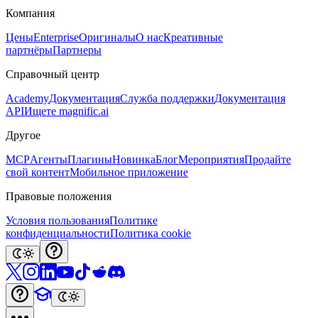
Компания
Цены
Enterprise
Оригиналы
О нас
Креативные
партнёры
Партнеры
Справочный центр
Academy
Документация
Служба поддержки
Документация
API
Ищете magnific.ai
Другое
MCP
Агенты
Плагины
Новинка
Блог
Мероприятия
Продайте
свой контент
Мобильное приложение
Правовые положения
Условия пользования
Политике
конфиденциальности
Политика cookie