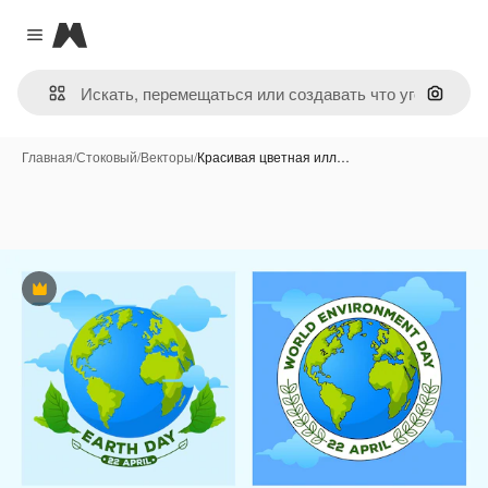
Magnific
Close menu
Поиск 
Главная
/
Стоковый
/
Векторы
/
Красивая цветная илл…
Премиум