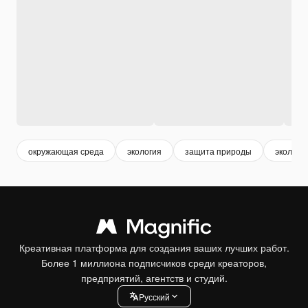
окружающая среда
экология
защита природы
экологи
Креативная платформа для создания ваших лучших работ.
Более 1 миллиона подписчиков среди креаторов,
предприятий, агентств и студий.
Pусский