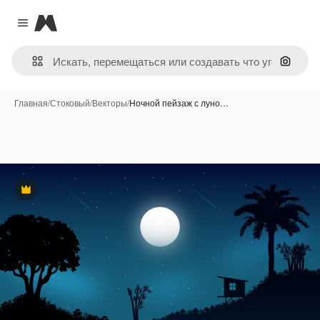
Magnific
Close menu
Поиск 
Главная
/
Стоковый
/
Векторы
/
Ночной пейзаж с луно…
Премиум