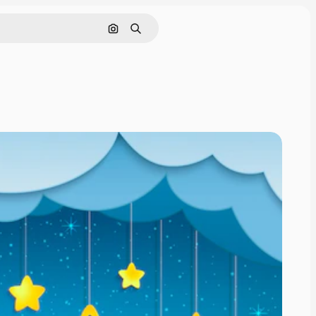
Поиск по изображению
Поиск