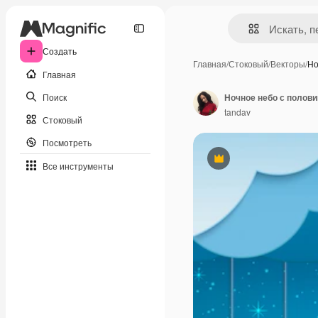
Создать
Главная
/
Стоковый
/
Векторы
/
Но
Главная
Поиск
Ночное небо с полови
tandav
Стоковый
Посмотреть
Премиум
Все инструменты