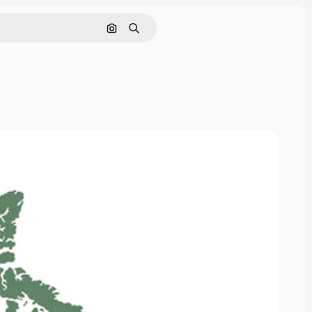
Поиск по изображению
Поиск