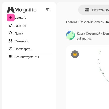
Создать
Главная
/
Стоковый
/
Векторы
/
Ка
Главная
Поиск
sutiangnga
Стоковый
Посмотреть
Премиум
Все инструменты