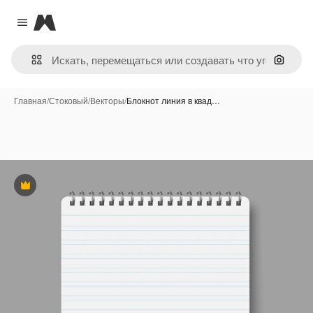
Magnific
Close menu
Поиск 
Главная
/
Стоковый
/
Векторы
/
Блокнот линия в квад…
Премиум