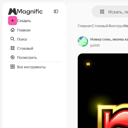
Создать
Главная
/
Стоковый
/
Векторы
/
Но
Главная
Поиск
yurich
Стоковый
Посмотреть
Премиум
Все инструменты