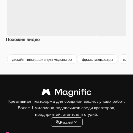
Похожие видео
Premium
Premium
Premium
Premium
дизайн типографии для медсестер
фразы медсестры
пакет
Креативная платформа для создания ваших лучших работ.
Более 1 миллиона подписчиков среди креаторов,
предприятий, агентств и студий.
Pусский