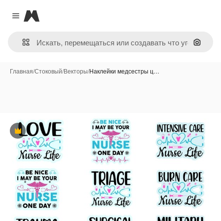
Magnific
Close menu
Поиск 
Главная
/
Стоковый
/
Векторы
/
Наклейки медсестры ц…
Премиум