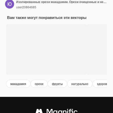
Изолированные орехи макадамии. Орехи очищенные и неочищенные с зелеными листьями.
user20864685
Вам также могут понравиться эти векторы
макадамия
орехи
фрукты
натурально
здоровое 