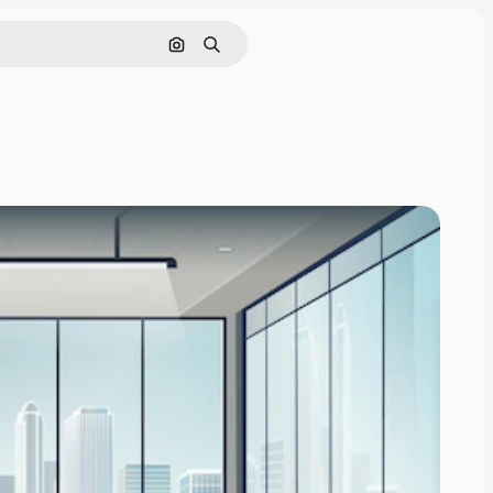
Поиск по изображению
Поиск