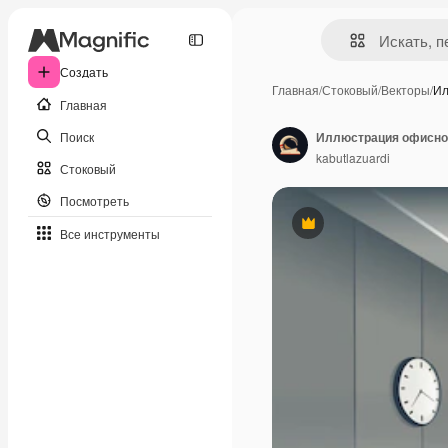
Создать
Главная
/
Стоковый
/
Векторы
/
Ил
Главная
Поиск
kabutlazuardi
Стоковый
Посмотреть
Премиум
Все инструменты