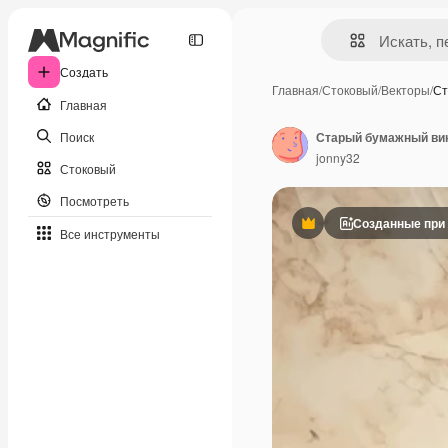
Создать
Главная
/
Стоковый
/
Векторы
/
Ст
Главная
Поиск
Старый бумажный вин
jonny32
Стоковый
Посмотреть
Созданные при
Премиум
Все инструменты