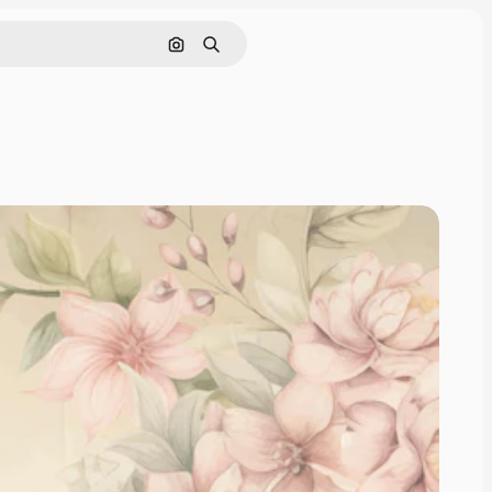
Поиск по изображению
Поиск