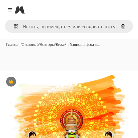
Magnific
Close menu
Поиск 
Главная
/
Стоковый
/
Векторы
/
Дизайн баннера фести…
Премиум