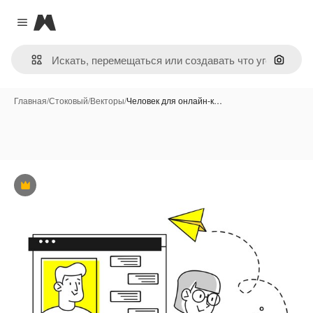
Magnific
Close menu
Поиск 
Главная
/
Стоковый
/
Векторы
/
Человек для онлайн-к…
Премиум