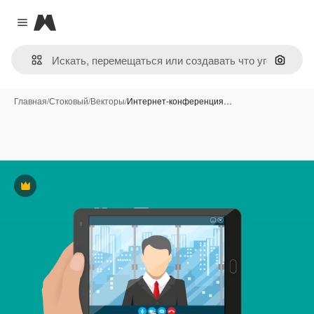
Magnific
Close menu
Поиск 
Главная
/
Стоковый
/
Векторы
/
Интернет-конференция…
Премиум