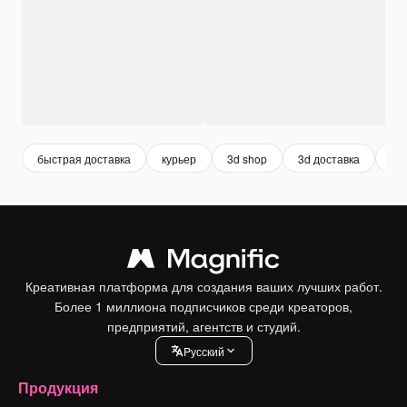
быстрая доставка
курьер
3d shop
3d доставка
до
Креативная платформа для создания ваших лучших работ.
Более 1 миллиона подписчиков среди креаторов,
предприятий, агентств и студий.
Pусский
Продукция