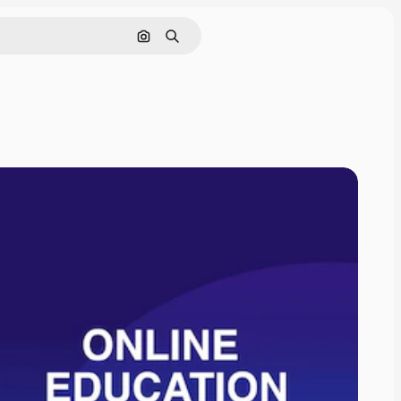
Поиск по изображению
Поиск