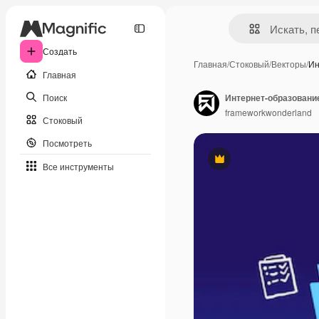
Создать
Главная
/
Стоковый
/
Векторы
/
Ин
Главная
Поиск
Интернет-образовани
frameworkwonderland
Стоковый
Посмотреть
Премиум
Все инструменты