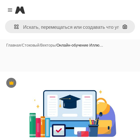
Magnific
Close menu
Поиск 
Главная
/
Стоковый
/
Векторы
/
Онлайн-обучение Иллю…
Премиум