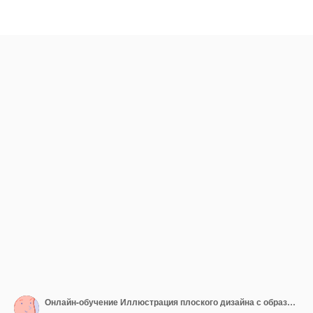
Онлайн-обучение Иллюстрация плоского дизайна с образовательными инструментами для образования или концепции обучения