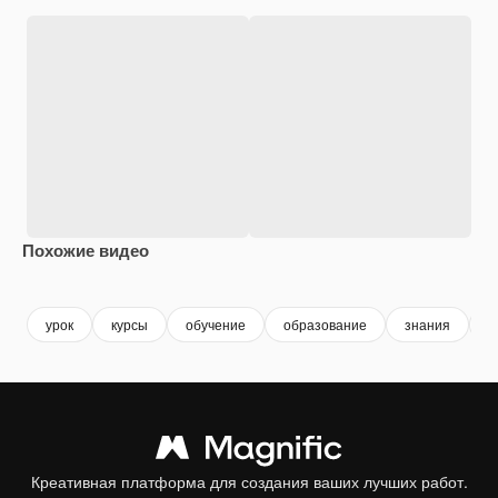
Похожие видео
Premium
Premium
Premium
Premium
урок
курсы
обучение
образование
знания
к
Креативная платформа для создания ваших лучших работ.