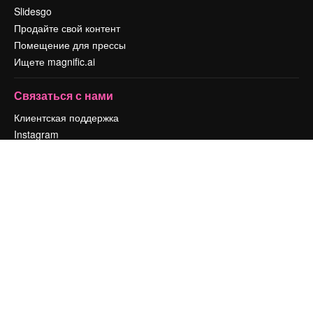
Slidesgo
Продайте свой контент
Помещение для прессы
Ищете magnific.ai
Связаться с нами
Клиентская поддержка
Instagram
YouTube
LinkedIn
TikTok
Discord
X
Reddit
Copyright © 2010-
2026
Freepik Company S.L.U.
Все права защищены
.