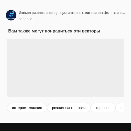
Изометрическая концепция интернет-магазинов Целевая страница веб-сайта с плоским векторным шаблоном
songo.id
Вам также могут понравиться эти векторы
интернет магазин
розничная торговля
торговля
прило