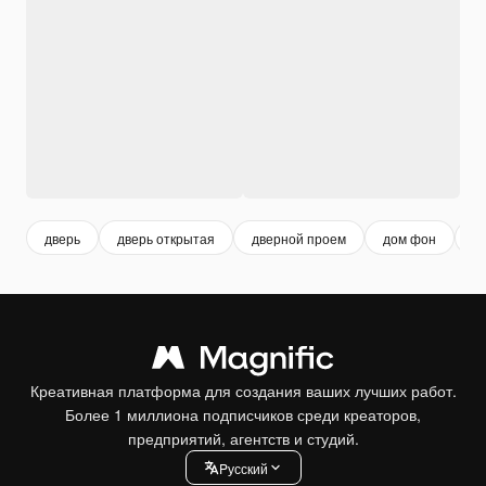
дверь
дверь открытая
дверной проем
дом фон
д
Креативная платформа для создания ваших лучших работ.
Более 1 миллиона подписчиков среди креаторов,
предприятий, агентств и студий.
Pусский