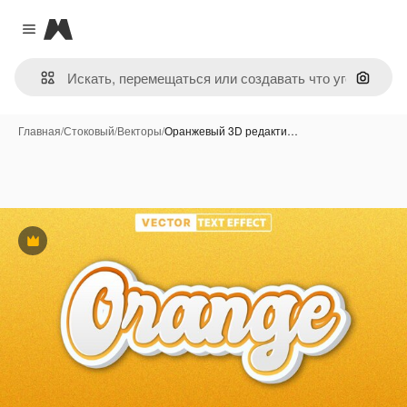
Magnific
Close menu
Поиск 
Главная
/
Стоковый
/
Векторы
/
Оранжевый 3D редакти…
Премиум