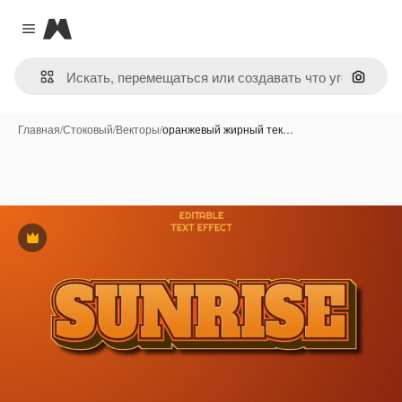
Magnific
Close menu
Поиск 
Главная
/
Стоковый
/
Векторы
/
оранжевый жирный тек…
Премиум