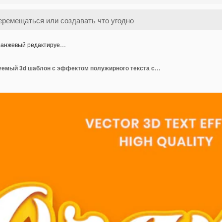
анжевый редактируе…
Оранжевый редактируемый 3d шаблон с эффектом полужирного текста с эффектом макета