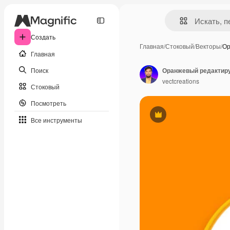
Создать
Главная
/
Стоковый
/
Векторы
/
Ор
Главная
Поиск
vectcreations
Стоковый
Посмотреть
Премиум
Все инструменты