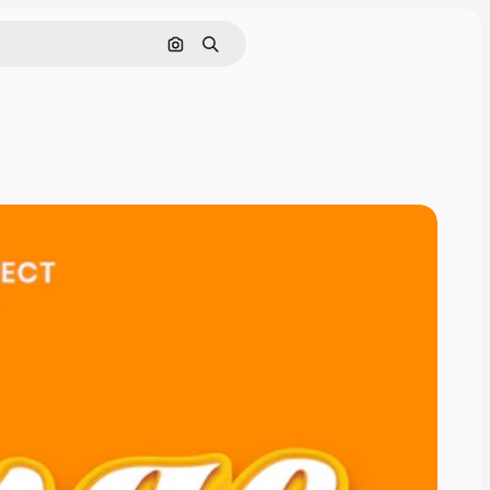
Поиск по изображению
Поиск