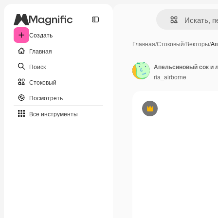
Создать
Главная
/
Стоковый
/
Векторы
/
Ап
Главная
Поиск
Апельсиновый сок и 
ria_airborne
Стоковый
Посмотреть
Премиум
Все инструменты