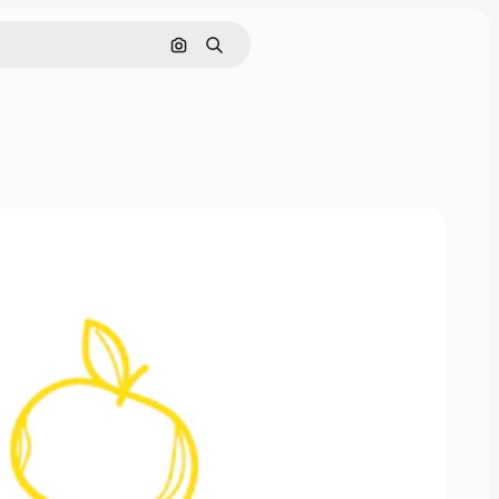
Поиск по изображению
Поиск