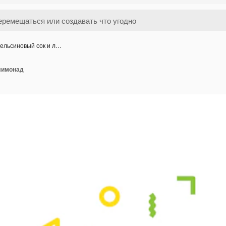
ельсиновый сок и л…
лимонад