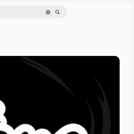
Поиск по изображению
Поиск