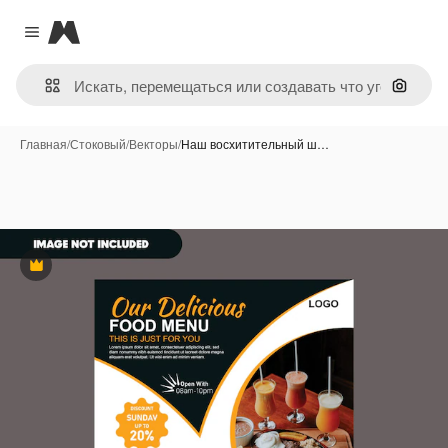
Magnific
Close menu
Поиск 
Главная
/
Стоковый
/
Векторы
/
Наш восхитительный ш…
Премиум