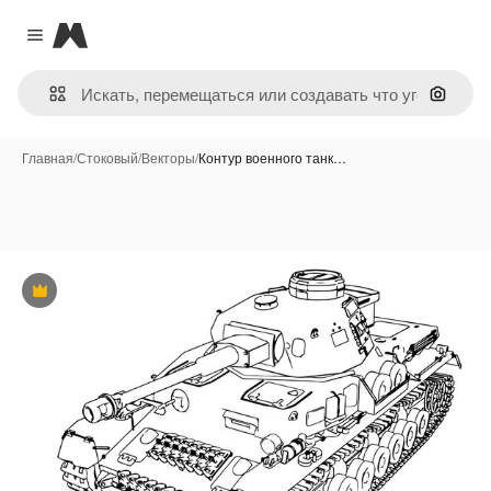
Magnific
Close menu
Поиск 
Главная
/
Стоковый
/
Векторы
/
Контур военного танк…
Премиум