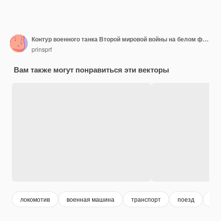
Контур военного танка Второй мировой войны на белом фоне вектора
prinsprf
Вам также могут понравиться эти векторы
локомотив
военная машина
транспорт
поезд
бе