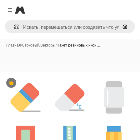
Magnific
Close menu
Поиск 
Главная
/
Стоковый
/
Векторы
/
Пакет резиновых икон…
Премиум