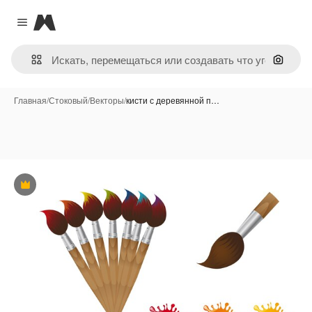
Magnific
Close menu
Поиск 
Главная
/
Стоковый
/
Векторы
/
кисти с деревянной п…
Премиум