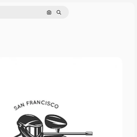
Поиск по изображению
Поиск