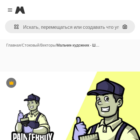
Magnific
Close menu
Поиск 
Главная
/
Стоковый
/
Векторы
/
Мальчик-художник - Ш…
Премиум