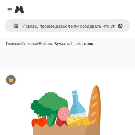
Magnific
Close menu
Поиск 
Главная
/
Стоковый
/
Векторы
/
Бумажный пакет с едо…
Премиум