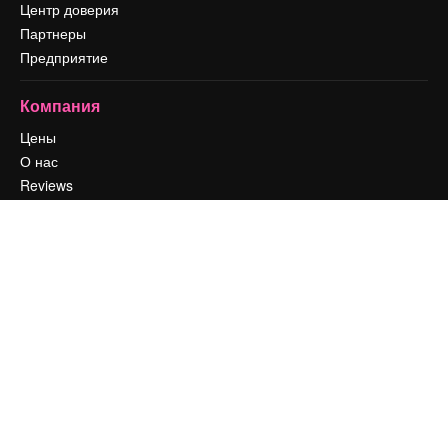
Центр доверия
Партнеры
Предприятие
Компания
Цены
О нас
Reviews
Вакансии
Поиск тенденций
Блог
События
Slidesgo
Продайте свой контент
Помещение для прессы
Ищете magnific.ai
Связаться с нами