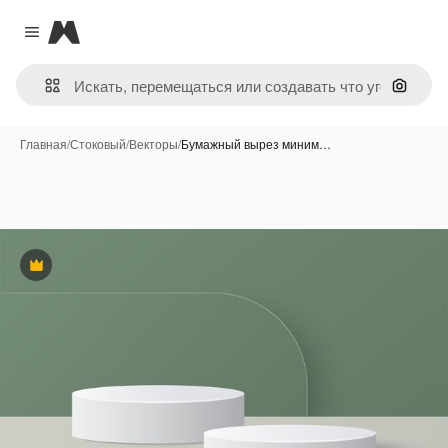
Magnific
Close menu
Поиск 
Главная
/
Стоковый
/
Векторы
/
Бумажный вырез миним…
Премиум