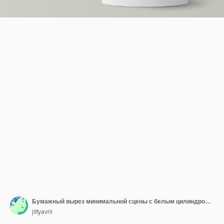
Бумажный вырез минимальной сцены с белым цилиндровым подиумом на зеленом фоне Мокет презентации продукта шоу косметическая векторная иллюстрация
jiffyavril