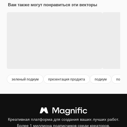
Вам также могут понравиться эти векторы
зеленый подиум
презентация продукта
подиум
подиу
Креативная платформа для создания ваших лучших работ.
Более 1 миллиона подписчиков среди креаторов,