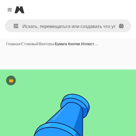
Magnific
Close menu
Поиск 
Главная
/
Стоковый
/
Векторы
/
Бумага Кнопки Иллюст…
Премиум