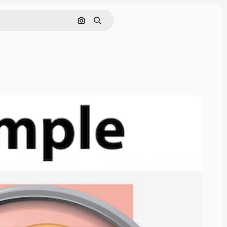
Поиск по изображению
Поиск