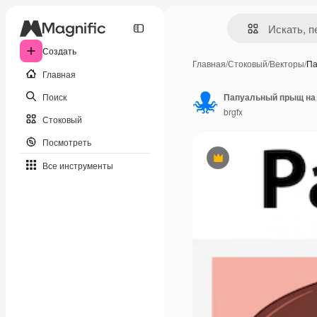
Создать
Главная
/
Стоковый
/
Векторы
/
Па
Главная
Поиск
Папуальный прыщ на
brgfx
Стоковый
Посмотреть
Премиум
Все инструменты