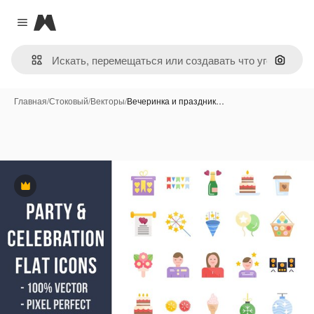
Magnific
Close menu
Поиск 
Главная
/
Стоковый
/
Векторы
/
Вечеринка и праздник…
Премиум