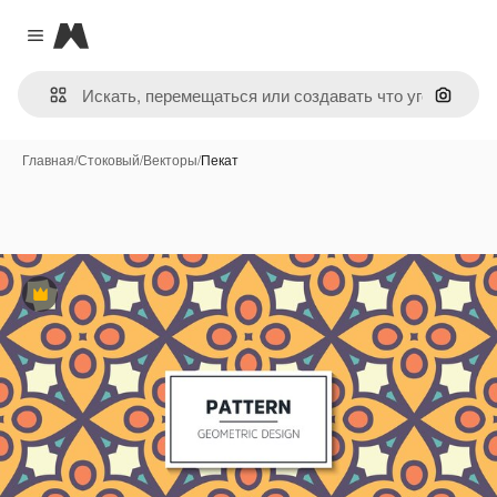
Magnific
Close menu
Поиск 
Главная
/
Стоковый
/
Векторы
/
Пекат
Премиум